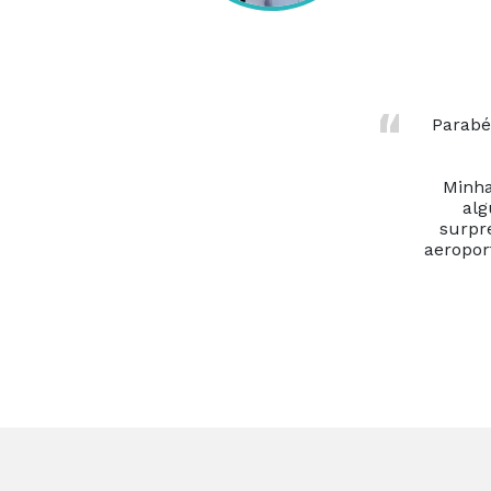
Parabé
Minha
alg
surpr
aeropor