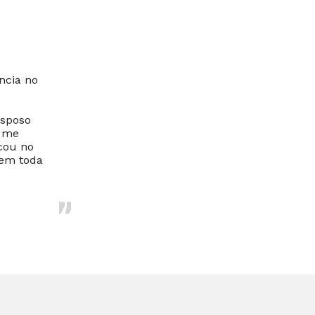
ncia no
esposo
e me
cou no
 em toda