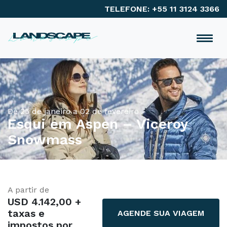
TELEFONE: +55 11 3124 3366
De 25 de janeiro a 02 de fevereiro
Esqui em Aspen – Viceroy
Snowmass
A partir de
USD 4.142,00 +
taxas e
AGENDE SUA VIAGEM
impostos por