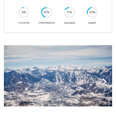
6%
47%
17%
30%
83%
94%
iniciante
intermediário
avançado
expert