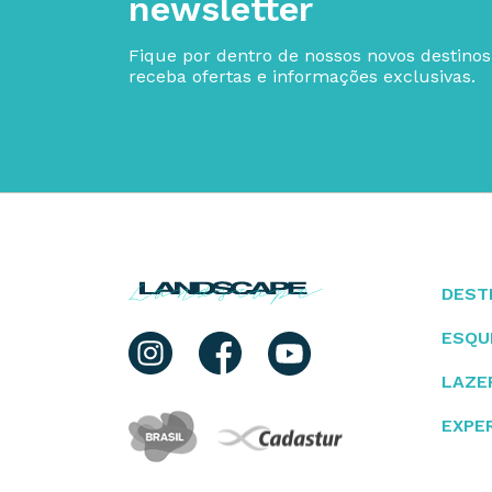
newsletter
Fique por dentro de nossos novos destinos
receba ofertas e informações exclusivas.
DEST
ESQU
LAZE
EXPE