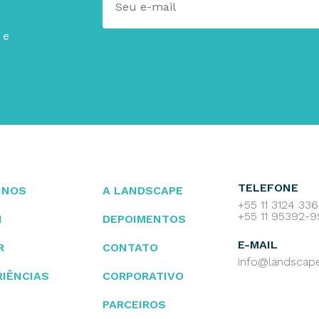
 e
TELEFONE
INOS
A LANDSCAPE
+55 11 3124 33
+55 11 95392-
I
DEPOIMENTOS
E-MAIL
R
CONTATO
info@landscap
RIÊNCIAS
CORPORATIVO
PARCEIROS