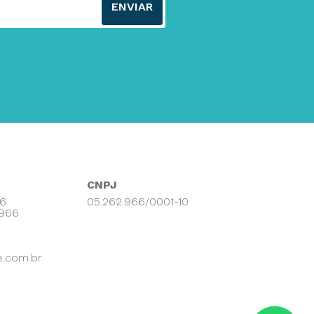
ENVIAR
CNPJ
66
05.262.966/0001-10
9966
e.com.br