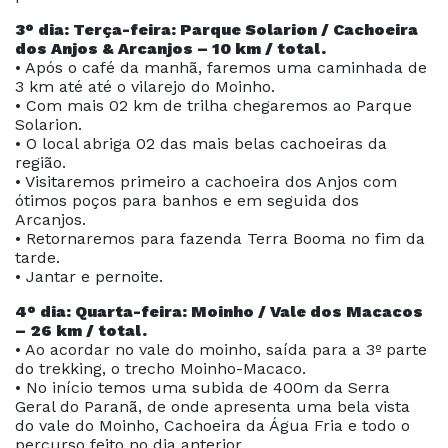
3° dia: Terça-feira: Parque Solarion / Cachoeira
dos Anjos & Arcanjos – 10 km / total.
• Após o café da manhã, faremos uma caminhada de
3 km até até o vilarejo do Moinho.
• Com mais 02 km de trilha chegaremos ao Parque
Solarion.
• O local abriga 02 das mais belas cachoeiras da
região.
• Visitaremos primeiro a cachoeira dos Anjos com
ótimos poços para banhos e em seguida dos
Arcanjos.
• Retornaremos para fazenda Terra Booma no fim da
tarde.
• Jantar e pernoite.
4° dia: Quarta-feira: Moinho / Vale dos Macacos
– 26 km / total.
• Ao acordar no vale do moinho, saída para a 3º parte
do trekking, o trecho Moinho-Macaco.
• No início temos uma subida de 400m da Serra
Geral do Paranã, de onde apresenta uma bela vista
do vale do Moinho, Cachoeira da Água Fria e todo o
percurso feito no dia anterior.