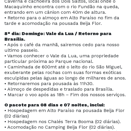
Caverna e cachoeira dos Dois Saltos, local onde o
Macaquinho encontra com o rio Fundão na queda,
entrando em um cânion com 40m de altura.
• Retorno para o almoço em Alto Paraíso no fim da
tarde e acomodação na pousada Beija Flor.
8° dia: Domingo: Vale da Lua / Retorno para
Brasília.
• Após o café da manhã, sairemos cedo para nosso
ultimo passeio.
• Vamos conhecer o Vale da Lua, uma propriedade
particular próxima ao Parque nacional.
• Caminhada de 600mt até o leito do rio São Miguel,
exuberante pelas rochas com suas formas exóticas
esculpidas pelas águas ao longo de milhares de anos.
• Retornaremos para pousada às 11h30.
• Almoço de despedidas e traslado para Brasília.
• Marcar o voo após as 18h – Fim dos nossos serviços.
O pacote para 08 dias e 07 noites, inclui:
• Hospedagem em Alto Paraíso na pousada Beija Flor
(02 diárias)
• Hospedagem nos Chalés Terra Booma (02 diárias).
• Acomodação no Camping Beija Flor (02 diárias).