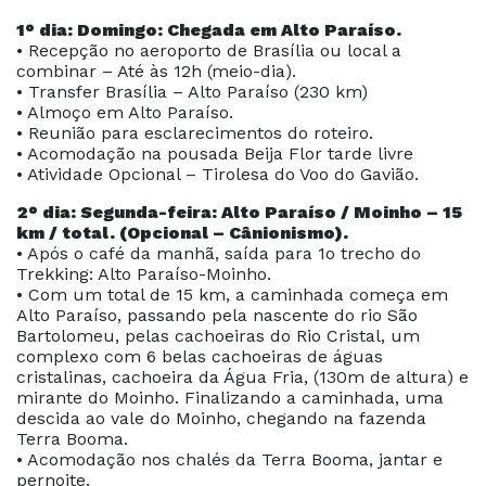
1° dia: Domingo: Chegada em Alto Paraíso.
• Recepção no aeroporto de Brasília ou local a
combinar – Até às 12h (meio-dia).
• Transfer Brasília – Alto Paraíso (230 km)
• Almoço em Alto Paraíso.
• Reunião para esclarecimentos do roteiro.
• Acomodação na pousada Beija Flor tarde livre
• Atividade Opcional – Tirolesa do Voo do Gavião.
2° dia: Segunda-feira: Alto Paraíso / Moinho – 15
km / total. (Opcional – Cânionismo).
• Após o café da manhã, saída para 1o trecho do
Trekking: Alto Paraíso-Moinho.
• Com um total de 15 km, a caminhada começa em
Alto Paraíso, passando pela nascente do rio São
Bartolomeu, pelas cachoeiras do Rio Cristal, um
complexo com 6 belas cachoeiras de águas
cristalinas, cachoeira da Água Fria, (130m de altura) e
mirante do Moinho. Finalizando a caminhada, uma
descida ao vale do Moinho, chegando na fazenda
Terra Booma.
• Acomodação nos chalés da Terra Booma, jantar e
pernoite.