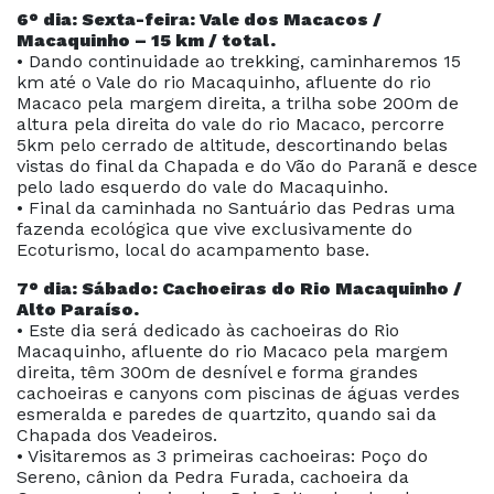
6° dia: Sexta-feira: Vale dos Macacos /
Macaquinho – 15 km / total.
• Dando continuidade ao trekking, caminharemos 15
km até o Vale do rio Macaquinho, afluente do rio
Macaco pela margem direita, a trilha sobe 200m de
altura pela direita do vale do rio Macaco, percorre
5km pelo cerrado de altitude, descortinando belas
vistas do final da Chapada e do Vão do Paranã e desce
pelo lado esquerdo do vale do Macaquinho.
• Final da caminhada no Santuário das Pedras uma
fazenda ecológica que vive exclusivamente do
Ecoturismo, local do acampamento base.
7° dia: Sábado: Cachoeiras do Rio Macaquinho /
Alto Paraíso.
• Este dia será dedicado às cachoeiras do Rio
Macaquinho, afluente do rio Macaco pela margem
direita, têm 300m de desnível e forma grandes
cachoeiras e canyons com piscinas de águas verdes
esmeralda e paredes de quartzito, quando sai da
Chapada dos Veadeiros.
• Visitaremos as 3 primeiras cachoeiras: Poço do
Sereno, cânion da Pedra Furada, cachoeira da