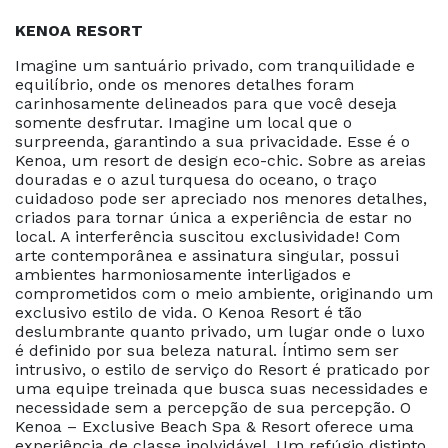
KENOA RESORT
Imagine um santuário privado, com tranquilidade e
equilíbrio, onde os menores detalhes foram
carinhosamente delineados para que você deseja
somente desfrutar.
Imagine um local que o
surpreenda, garantindo a sua privacidade.
Esse é o
Kenoa, um resort de design eco-chic.
Sobre as areias
douradas e o azul turquesa do oceano, o traço
cuidadoso pode ser apreciado nos menores detalhes,
criados para tornar única a experiência de estar no
local.
A interferência suscitou exclusividade!
Com
arte contemporânea e assinatura singular, possui
ambientes harmoniosamente interligados e
comprometidos com o meio ambiente, originando um
exclusivo estilo de vida.
O Kenoa Resort é tão
deslumbrante quanto privado, um lugar onde o luxo
é definido por sua beleza natural.
Íntimo sem ser
intrusivo,
o estilo de serviço do Resort é praticado por
uma equipe treinada que busca suas necessidades e
necessidade sem a percepção de sua percepção.
O
Kenoa – Exclusive Beach Spa & Resort oferece uma
experiência de classe inolvidável.
Um refúgio distinto