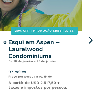
20% OFF + PROMOÇÃO SHEER BLISS
Esqui em Aspen –
Esq
Laurelwood
Vi
Condominiums
Sn
De 18 de janeiro a 25 de janeiro
De 12
07 noites
07 n
Preço por pessoa a partir de
Preço
A partir de USD 2.517,50 +
USD 
taxas e impostos por pessoa.
imp