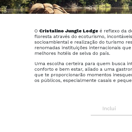
O
Cristalino Jungle Lodge
é reflexo da d
floresta através do ecoturismo, incontáve
socioambiental e realização do turismo r
renomadas instituições internacionais q
melhores hotéis de selva do país.
Uma escolha certeira para quem busca in
conforto e bem estar, aliado a uma gastro
que te proporcionarão momentos inesquecív
os públicos, especialmente casais e pequ
Inclui