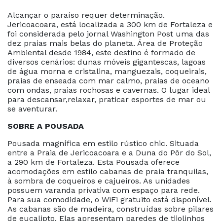
Alcançar o paraíso requer determinação.
Jericoacoara, está localizada a 300 km de Fortaleza e
foi considerada pelo ­jornal Washington Post uma das
dez praias mais belas do planeta. Área de Proteção
Ambiental desde 1984, este ­destino é formado de
diversos cenários: dunas móveis ­gigantescas, lagoas
de água morna e cristalina, manguezais, coqueirais,
praias de enseada com mar calmo, praias de oceano
com ondas, praias rochosas e cavernas. O lugar ideal
para descansar,relaxar, praticar esportes de mar ou
se aventurar.
SOBRE A POUSADA
Pousada magnífica em estilo rústico chic. Situada
entre a Praia de Jericoacoara e a Duna do Pôr do Sol,
a 290 km de Fortaleza. Esta Pousada oferece
acomodações em estilo cabanas de praia tranquilas,
à sombra de coqueiros e cajueiros. As unidades
possuem varanda privativa com espaço para rede.
Para sua comodidade, o WiFi gratuito está disponível.
As cabanas são de madeira, construídas sobre pilares
de eucalipto. Elas apresentam paredes de tijolinhos