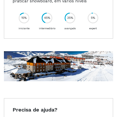
praticar snowboard, em vários níveis
15%
45%
35%
5%
85%
95%
iniciante
intermediário
avançado
expert
Precisa de ajuda?