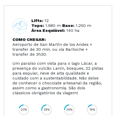
Lifts:
12
Topo:
1.980 m
Base:
1.250 m
Área Esquiável:
140 ha
COMO CHEGAR:
Aeroporto de San Martín de los Andes +
transfer de 30 min. ou via Bariloche +
transfer de 3h30.
Um paraíso com vista para o lago Lácar, a
presença do vulcão Lanín, bosques, 22 pistas
para esquiar, neve de alta qualidade e
cuidado com a sustentabilidade. Não deixe
de conhecer o chocolate artesanal da região,
assim como a gastronomia. São dois
clássicos obrigatórios da viagem!
20%
28%
26%
16%
84%