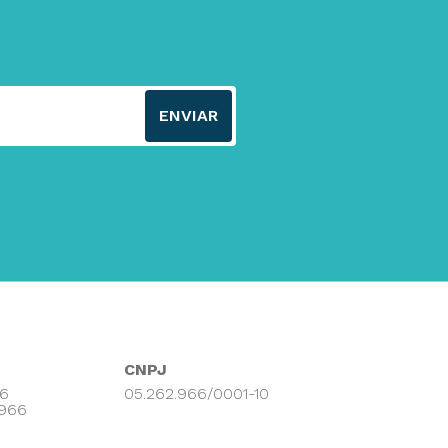
ENVIAR
CNPJ
66
05.262.966/0001-10
9966