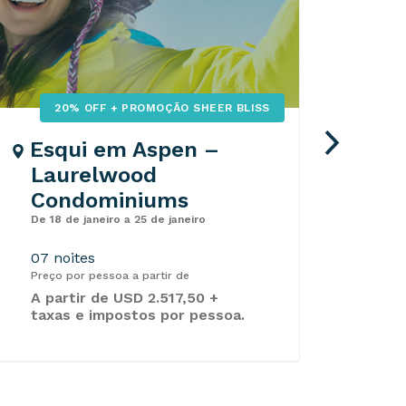
20% OFF + PROMOÇÃO SHEER BLISS
Esqui em Aspen –
Esq
Laurelwood
Vi
Condominiums
Sn
De 18 de janeiro a 25 de janeiro
De 12
07 noites
07 n
Preço por pessoa a partir de
Preço
A partir de USD 2.517,50 +
USD 
taxas e impostos por pessoa.
imp