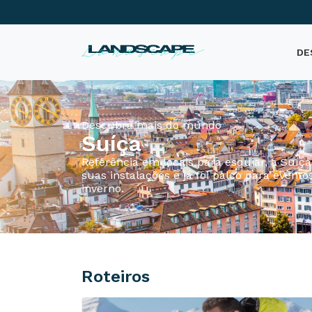
DE
Descubra mais do mundo
Suíça
Referência em locais para esquiar, a Suíç
suas instalações e já foi palco para evento
inverno.
Roteiros