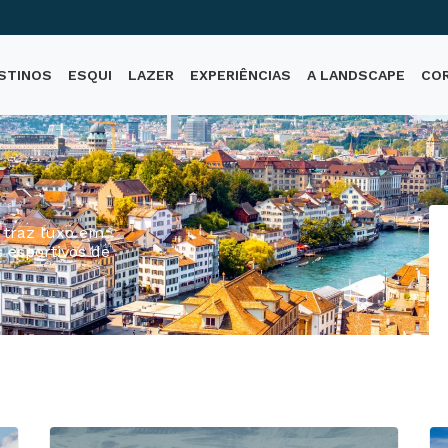
STINOS
ESQUI
LAZER
EXPERIÊNCIAS
A LANDSCAPE
CO
a traz luxo em
s esportivos de