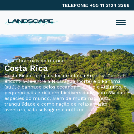
TELEFONE: +55 11 3124 3366
Descubra mais do mundo
Costa Rica
Costa Rica é um país localizado na América Central,
encontra-se entre a Nicarágua (norte) e o Panamá
(sul), é banhado pelos oceanos Pacífico e Atlântico, o
pequeno país é rico em biodiversidade, com 5% das
espécies do mundo, além de muita natureza,
tranquilidade e combinação de relaxamento,
aventura, vida selvagem e cultura.